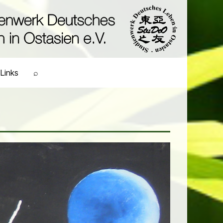
Links
⌕