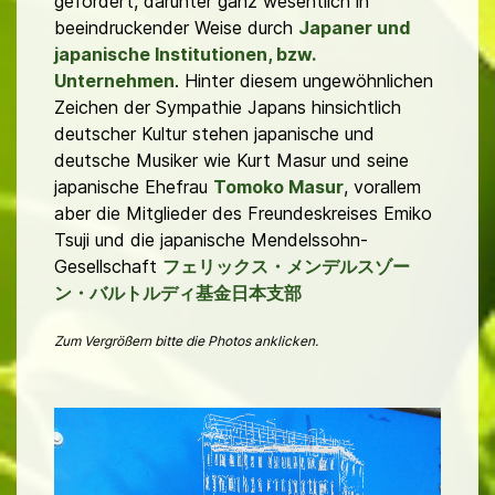
gefördert, darunter ganz wesentlich in
beeindruckender Weise durch
Japaner und
japanische Institutionen, bzw.
Unternehmen
. Hinter diesem ungewöhnlichen
Zeichen der Sympathie Japans hinsichtlich
deutscher Kultur stehen japanische und
deutsche Musiker wie Kurt Masur und seine
japanische Ehefrau
Tomoko Masur
, vorallem
aber die Mitglieder des Freundeskreises Emiko
Tsuji und die japanische Mendelssohn-
Gesellschaft
フェリックス・メンデルスゾー
ン・バルトルディ基金日本支部
Zum Vergrößern bitte die Photos anklicken.