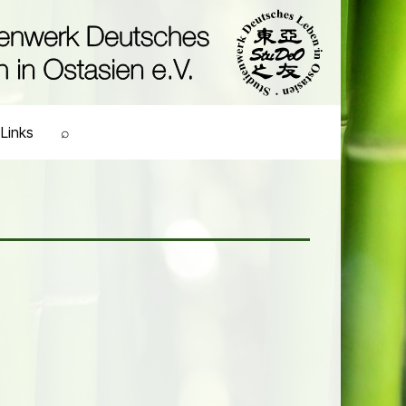
Links
⌕