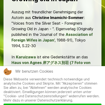
Auszug mit freundlicher Genehmigung der
Autorin aus
Christine Imamichi-Sommer
:
"Voices from the Silver Seat - Foreigners
Growing Old in Japan - ". Eigenverlag (Originally
published in the 'Journal of the
Association of
Foreign Wifes in Japan
', 1988-91), Tokyo
1994, S.22-30
In
Karuizawa
ist eine Gedenkstätte an das
Haus von Agnes 岸アグネス別荘 (7 Foto von
oben)
touristischer Anziehungspunkt.
Wir benutzen Cookies
Diese Webseite verwendet technisch notwendige und
analytische Cookies und Skripte. Mit "Akzeptieren" stimmen
Sie allen zu, bei "Ablehnen" werden analytische Cookies
deaktiviert. Einwilligungen können jederzeit unten unter
"Cookie- und Datenschutzeinstellungen" widerrufen werden.
Mehr dazu in unserer Datenschutzerklärung.
Mitglieder
|
Impressum
|
Datenschutzerklärung
|
Cookie-