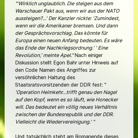
"'Wirklich unglaublich. Die steigen aus dem
Warschauer Pakt aus, wenn wir aus der NATO
aussteigen?...' Der Kanzler nickte: 'Zumindest,
wenn wir die Amerikaner bremsen. Und dann
der Gesprächsvorschlag. Das könnte für
Europa einen neuen Anfang bedeuten. Es wäre
das Ende der Nachkriegsordnung.' ' Eine
Revolution,' meinte Apel."
Nach einiger
Diskussion stellt Egon Bahr unter Hinweis auf
den Code Namen des Angriffes zur
versöhnlichen Haltung des
Staatsratsvorsitzenden der DDR fest: "
'Operation Heimkehr...
trifft genau den Nagel
auf den Kopf, wenn es so läuft, wie Honecker
will.
Das bedeutet ein völlig neues Verhältnis
zwischen der Bundesrepublik und der DDR.
Vielleicht die Wie
dervereinigung.' "
Und tatsächlich steht am Romanende dieses