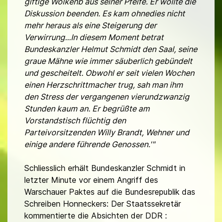
giftige Wolkenb aus seiner Pfeife. Er wollte die
Diskussion beenden. Es kam ohnedies nicht
mehr heraus als eine Steigerung der
Verwirrung...In diesem Moment betrat
Bundeskanzler Helmut Schmidt den Saal, seine
graue Mähne wie immer säuberlich gebündelt
und gescheitelt. Obwohl er seit vielen Wochen
einen Herzschrittmacher trug, sah man ihm
den Stress der vergangenen vierundzwanzig
Stunden kaum an. Er begrüßte am
Vorstandstisch flüchtig den
Parteivorsitzenden Willy Brandt, Wehner und
einige andere führende Genossen.'"
Schliesslich erhält Bundeskanzler Schmidt in
letzter Minute vor einem Angriff des
Warschauer Paktes auf die Bundesrepublik das
Schreiben Honneckers: Der Staatssekretär
kommentierte die Absichten der DDR :