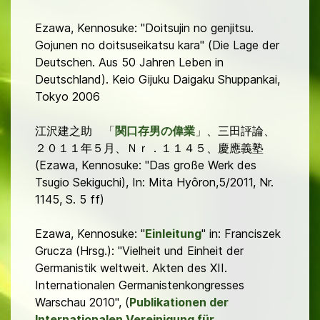
Ezawa, Kennosuke: "Doitsujin no genjitsu.
Gojunen no doitsuseikatsu kara" (Die Lage der
Deutschen. Aus 50 Jahren Leben in
Deutschland). Keio Gijuku Daigaku Shuppankai,
Tokyo 2006
江沢建之助 「
関口存男の偉業
」、三田評論、
２０１１年５月、Ｎｒ．１１４５、慶應義塾
(Ezawa, Kennosuke: "Das große Werk des
Tsugio Sekiguchi), In: Mita Hyôron,5/2011, Nr.
1145, S. 5 ff)
Ezawa, Kennosuke: "
Einleitung
" in: Franciszek
Grucza (Hrsg.): "Vielheit und Einheit der
Germanistik weltweit. Akten des XII.
Internationalen Germanistenkongresses
Warschau 2010", (
Publikationen der
Internationalen Vereinigung für