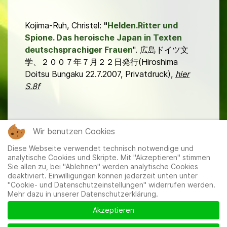
Kojima-Ruh, Christel:
"
Helden.Ritter und
Spione. Das heroische Japan in Texten
deutschsprachiger Frauen
". 広島ドイツ文
学、２００７年７月２２日発行(Hiroshima
Doitsu Bungaku 22.7.2007, Privatdruck),
hier
S.8f
Nachstehend ein Beilagezettel des Romans aus den 1930er
Wir benutzen Cookies
Jahren.
Diese Webseite verwendet technisch notwendige und
analytische Cookies und Skripte. Mit "Akzeptieren" stimmen
Sie allen zu, bei "Ablehnen" werden analytische Cookies
deaktiviert. Einwilligungen können jederzeit unten unter
"Cookie- und Datenschutzeinstellungen" widerrufen werden.
Mehr dazu in unserer Datenschutzerklärung.
Mitglieder
|
Impressum
|
Datenschutzerklärung
|
Cookie-
und Datenschutzeinstellungen
Akzeptieren