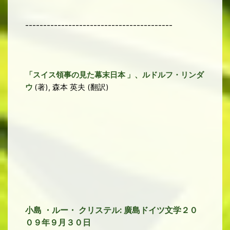
-----------------------------------------
「スイス領事の見た幕末日本
」、ルドルフ・リンダ
ウ
著
森本
英夫
翻訳
(
),
(
)
小島 ・ルー・ クリステル: 廣島ドイツ文学２０
０９年９月３０日