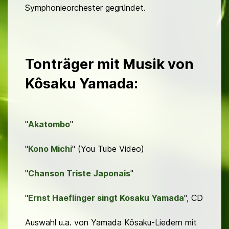
Symphonieorchester gegründet.
Tonträger mit Musik von
Kôsaku Yamada:
"
Akatombo
"
"
Kono Michi
" (You Tube Video)
"
Chanson Triste Japonais
"
"
Ernst Haeflinger singt Kosaku Yamada
", CD
Auswahl u.a. von Yamada Kôsaku-Liedern mit