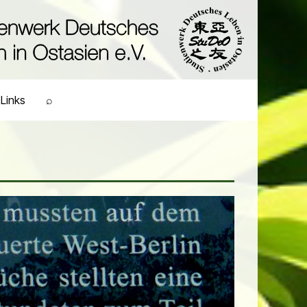
Links
⌕