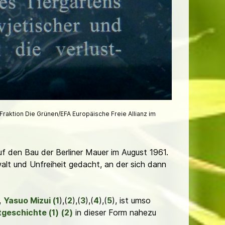
Fraktion Die Grünen/EFA Europäische Freie Allianz im
uf den Bau der Berliner Mauer im August 1961.
walt und Unfreiheit gedacht, an der sich dann
,
Yasuo Mizui (1
),(
2
),(
3
),(
4
),(
5
), ist umso
tgeschichte (1)
(2)
in dieser Form nahezu