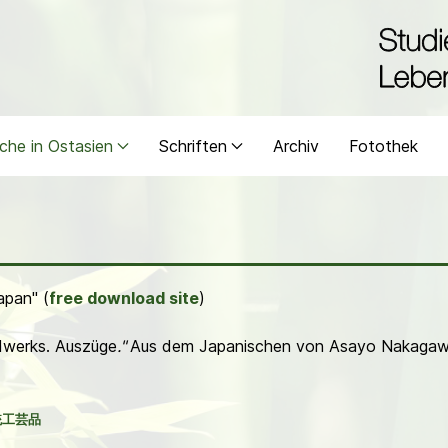
che in Ostasien
Schriften
Archiv
Fotothek
apan" (
free download site
)
dwerks. Auszüge
."
Aus dem Japanischen von Asayo Nakagawa,
統工芸品