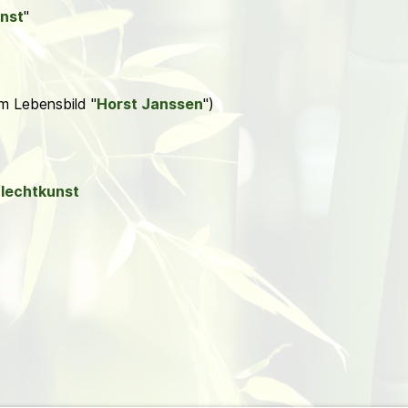
nst
"
im Lebensbild "
Horst Janssen
")
flechtkunst