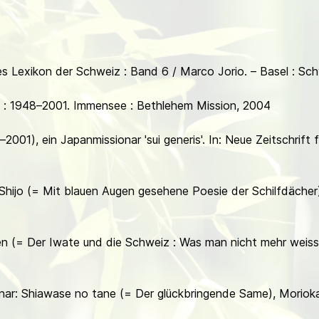
s Lexikon der Schweiz : Band 6 / Marco Jorio. – Basel : Schw
n : 1948–2001. Immensee : Bethlehem Mission, 2004
001), ein Japanmissionar 'sui generis'. In: Neue Zeitschrift
 Shijo (= Mit blauen Augen gesehene Poesie der Schilfdächer
nen (= Der Iwate und die Schweiz : Was man nicht mehr weiss
nar: Shiawase no tane (= Der glückbringende Same), Morioka 