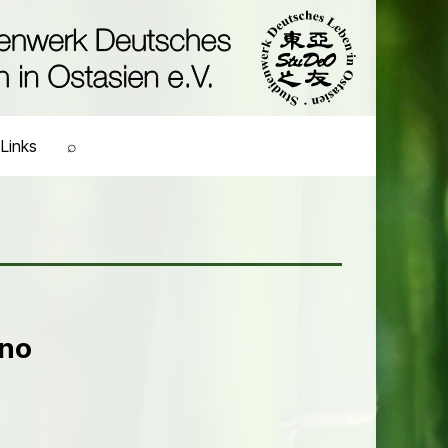
Links
⌕
ono