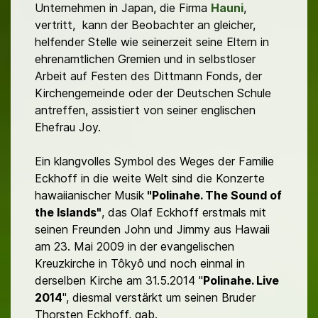
Unternehmen in Japan, die Firma
Hauni
,
vertritt, kann der Beobachter an gleicher,
helfender Stelle wie seinerzeit seine Eltern in
ehrenamtlichen Gremien und in selbstloser
Arbeit auf Festen des Dittmann Fonds, der
Kirchengemeinde oder der Deutschen Schule
antreffen, assistiert von seiner englischen
Ehefrau Joy.
Ein klangvolles Symbol des Weges der Familie
Eckhoff in die weite Welt sind die Konzerte
hawaiianischer Musik
"
Polinahe. The Sound of
the Islands
"
, das Olaf Eckhoff erstmals mit
seinen Freunden John und Jimmy aus Hawaii
am 23. Mai 2009 in der evangelischen
Kreuzkirche in Tôkyô und noch einmal in
derselben Kirche am 31.5.2014 "
Polinahe. Live
2014
", diesmal verstärkt um seinen Bruder
Thorsten Eckhoff, gab.