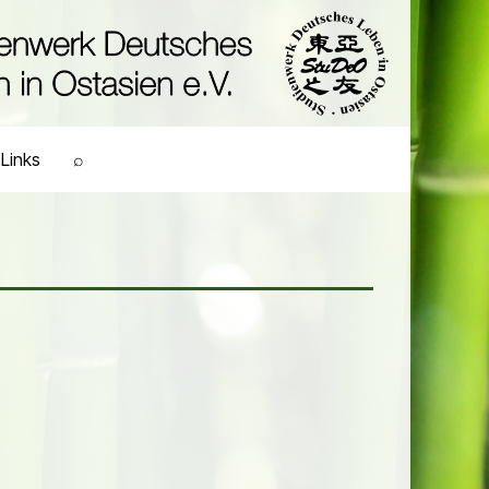
Links
⌕