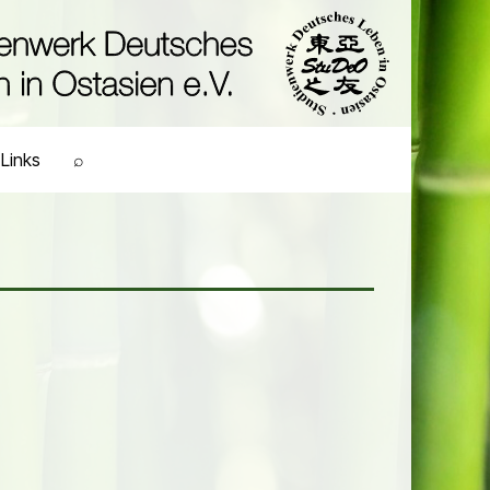
Links
⌕