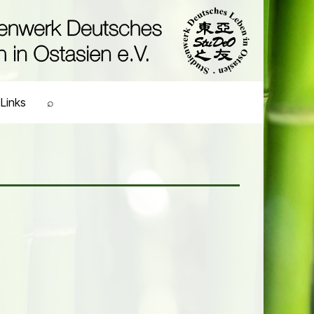
Links
⌕