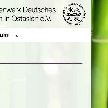
Links
⌕