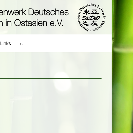
Links
⌕