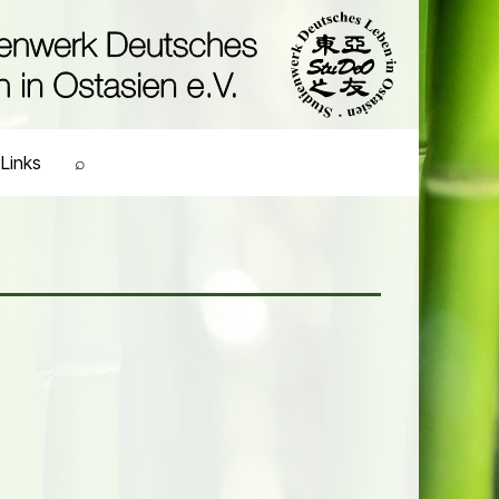
Links
⌕