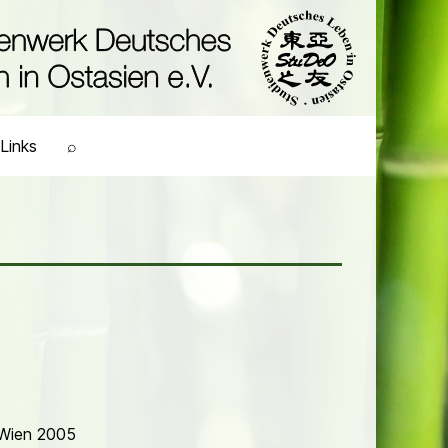
Links
⌕
/Wien 2005