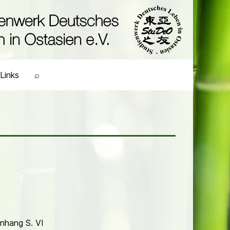
Links
⌕
Anhang S. VI