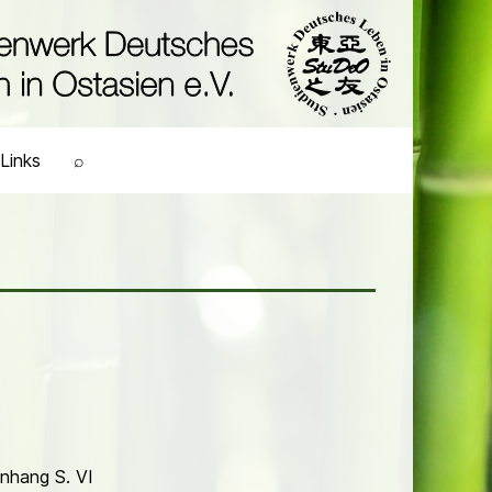
Links
⌕
Anhang S. VI