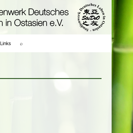
Links
⌕