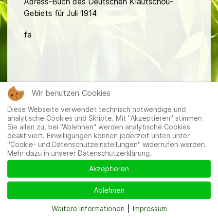
Adress-Buch des Deutschen Kiautschou-
Gebiets für Juli 1914
fa
Wir benutzen Cookies
Mitglieder
|
Impressum
|
Datenschutzerklärung
|
Cookie-
Diese Webseite verwendet technisch notwendige und
und Datenschutzeinstellungen
analytische Cookies und Skripte. Mit "Akzeptieren" stimmen
Sie allen zu, bei "Ablehnen" werden analytische Cookies
deaktiviert. Einwilligungen können jederzeit unten unter
"Cookie- und Datenschutzeinstellungen" widerrufen werden.
Mehr dazu in unserer Datenschutzerklärung.
Akzeptieren
Ablehnen
Weitere Informationen
|
Impressum