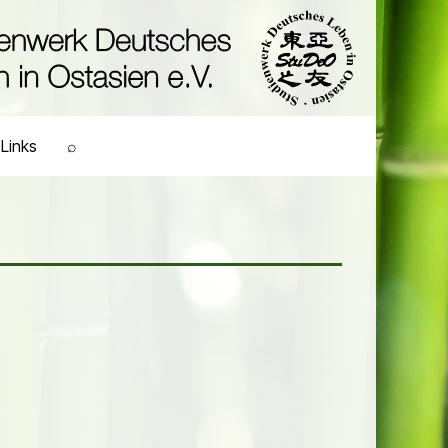
Links
⌕