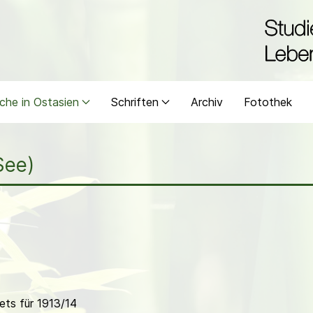
che in Ostasien
Schriften
Archiv
Fotothek
See)
ts für 1913/14