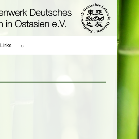
Links
⌕