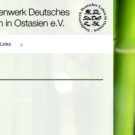
Links
⌕