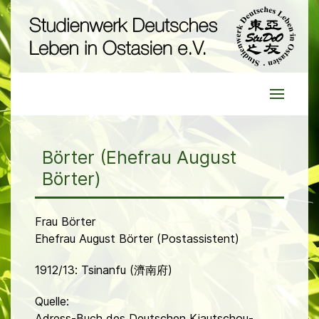
Börter (Ehefrau August
Börter)
Frau Börter
Ehefrau August Börter (Postassistent)
1912/13: Tsinanfu (濟南府)
Quelle:
Adress-Buch des Deutschen Kiautschou-