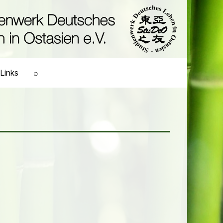
Links
⌕