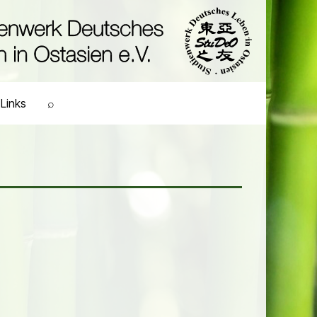
Links
⌕