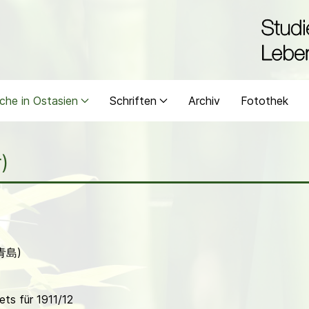
che in Ostasien
Schriften
Archiv
Fotothek
)
(青島)
ts für 1911/12