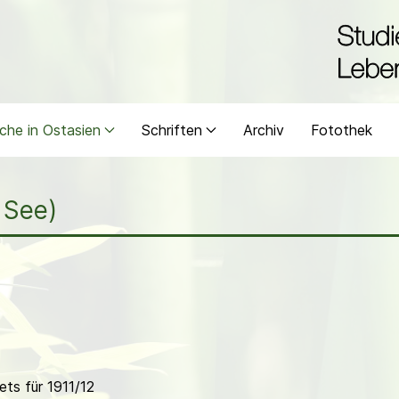
che in Ostasien
Schriften
Archiv
Fotothek
 See)
ts für 1911/12