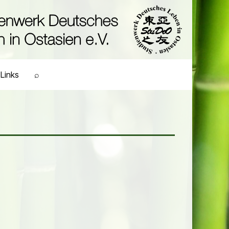
Links
⌕