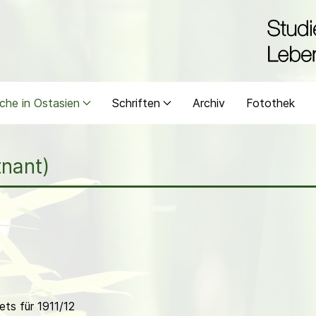
che in Ostasien
Schriften
Archiv
Fotothek
tnant)
ts für 1911/12