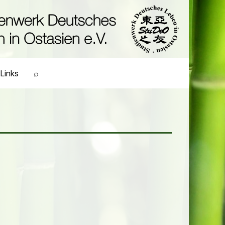
Links
⌕