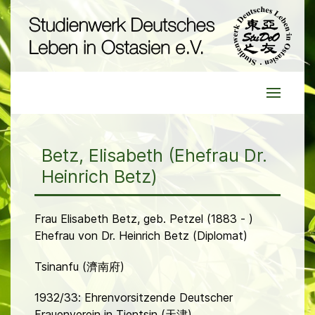
Betz, Elisabeth (Ehefrau Dr.
Heinrich Betz)
Frau Elisabeth Betz, geb. Petzel (1883 - )
Ehefrau von Dr. Heinrich Betz (Diplomat)
Tsinanfu (濟南府)
1932/33: Ehrenvorsitzende Deutscher
Frauenverein in Tientsin (天津)