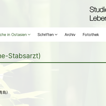
che in Ostasien
Schriften
Archiv
Fotothek
ine-Stabsarzt)
 (青島)