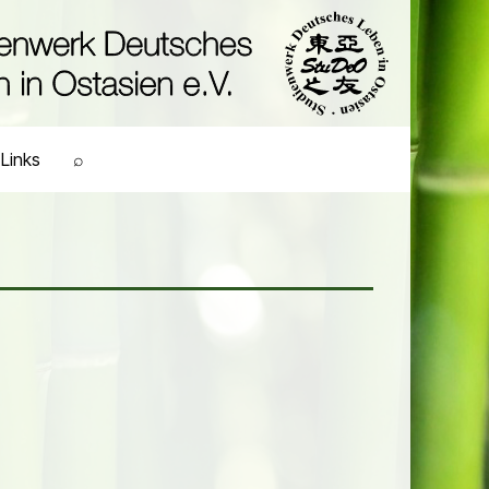
Links
⌕