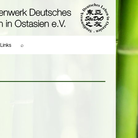
Links
⌕