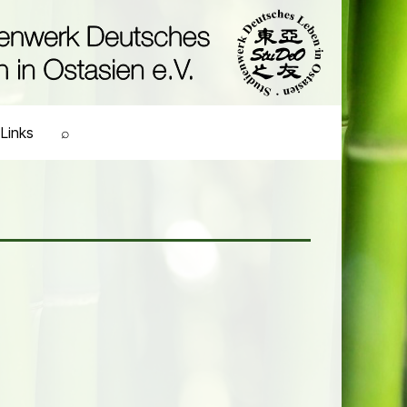
Links
⌕