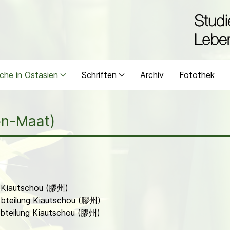
che in Ostasien
Schriften
Archiv
Fotothek
ten-Maat)
ng Kiautschou (膠州)
-Abteilung Kiautschou (膠州)
-Abteilung Kiautschou (膠州)