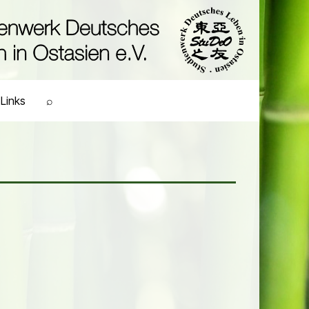
Links
⌕