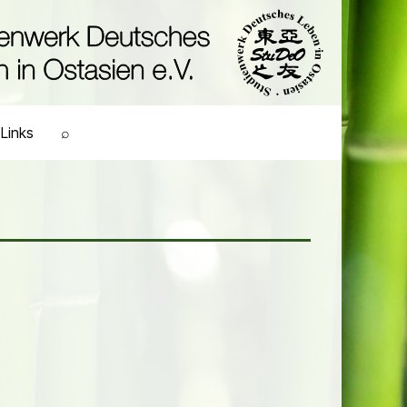
Links
⌕