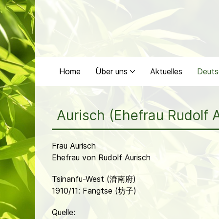
Home
Über uns
Aktuelles
Deuts
Aurisch (Ehefrau Rudolf 
Frau Aurisch
Ehefrau von Rudolf Aurisch
Tsinanfu-West (濟南府)
1910/11: Fangtse (坊子)
Quelle: