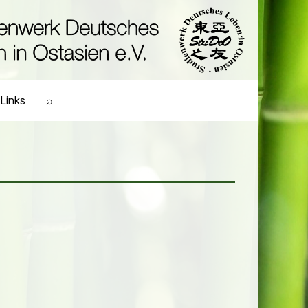
Links
⌕