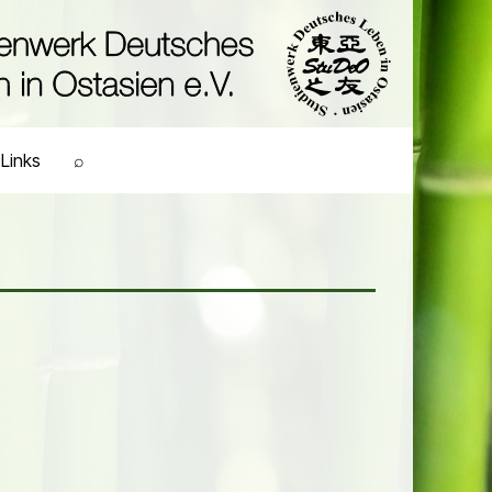
Links
⌕