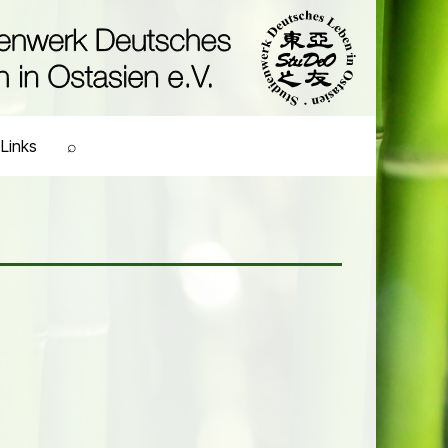
Links
⌕