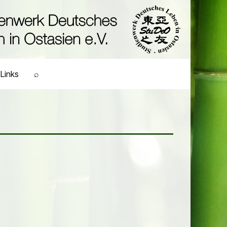
Links
⌕