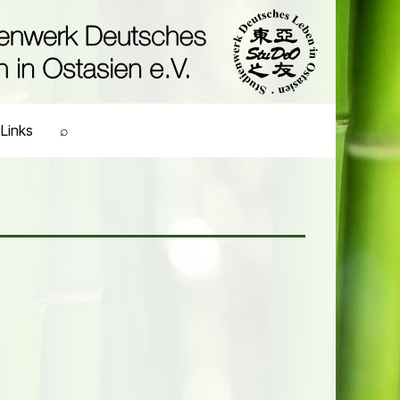
Links
⌕