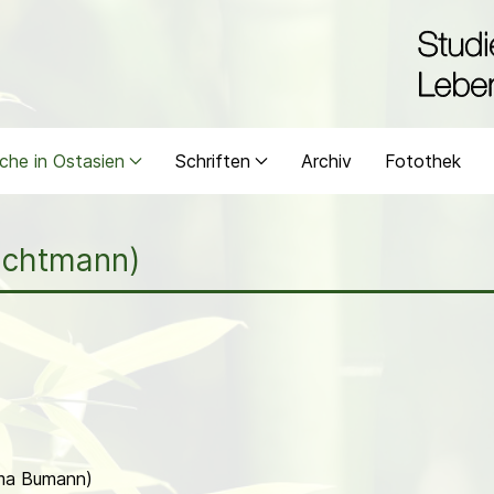
che in Ostasien
Schriften
Archiv
Fotothek
Wachtmann)
mma Bumann)