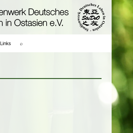
Links
⌕