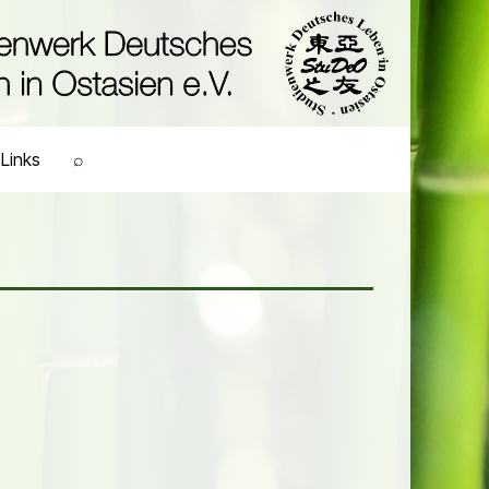
Links
⌕