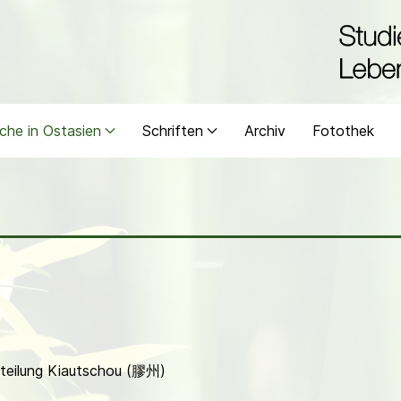
che in Ostasien
Schriften
Archiv
Fotothek
bteilung Kiautschou (膠州)