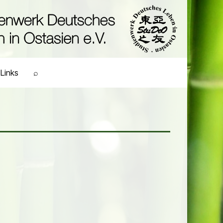
Links
⌕