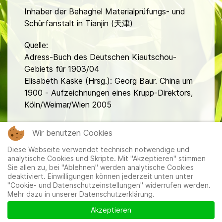
Inhaber der Behaghel Materialprüfungs- und
Schürfanstalt in Tianjin (天津)
Quelle:
Adress-Buch des Deutschen Kiautschou-
Gebiets für 1903/04
Elisabeth Kaske (Hrsg.): Georg Baur. China um
1900 - Aufzeichnungen eines Krupp-Direktors,
Köln/Weimar/Wien 2005
fa
Wir benutzen Cookies
Diese Webseite verwendet technisch notwendige und
analytische Cookies und Skripte. Mit "Akzeptieren" stimmen
Sie allen zu, bei "Ablehnen" werden analytische Cookies
deaktiviert. Einwilligungen können jederzeit unten unter
"Cookie- und Datenschutzeinstellungen" widerrufen werden.
Mehr dazu in unserer Datenschutzerklärung.
Mitglieder
|
Impressum
|
Datenschutzerklärung
|
Cookie-
und Datenschutzeinstellungen
Akzeptieren