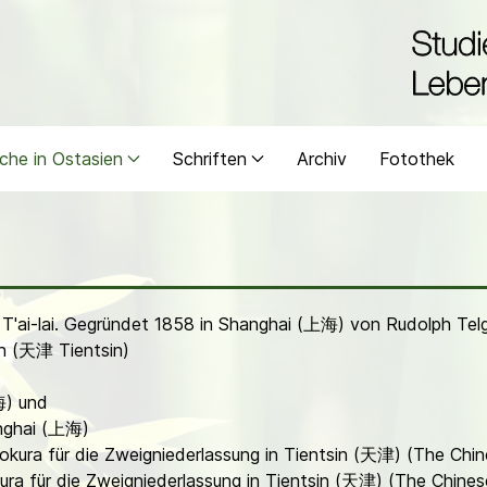
che in Ostasien
Schriften
Archiv
Fotothek
T'ai-lai. Gegründet 1858 in Shanghai (上海) von Rudolph Tel
jin (天津 Tientsin)
海) und
anghai (上海)
rokura für die Zweigniederlassung in Tientsin (天津) (The Chi
ura für die Zweigniederlassung in Tientsin (天津) (The Chines