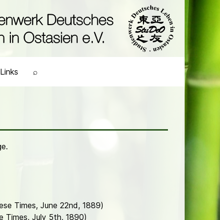
Links
⌕
ge.
nese Times, June 22nd, 1889)
e Times, July 5th, 1890)