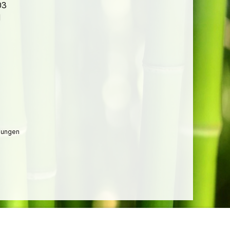
03
1
lungen