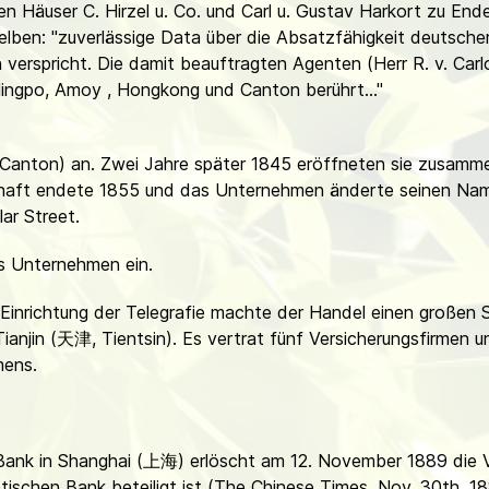
en Häuser C. Hirzel u. Co. und Carl u. Gustav Harkort zu En
ben: "zuverlässige Data über die Absatzfähigkeit deutsche
len verspricht. Die damit beauftragten Agenten (Herr R. v. Car
Ningpo, Amoy , Hongkong und Canton berührt..."
Canton) an. Zwei Jahre später 1845 eröffneten sie zusamm
chaft endete 1855 und das Unternehmen änderte seinen Nam
lar Street.
as Unternehmen ein.
Einrichtung der Telegrafie machte der Handel einen großen S
anjin (天津, Tientsin). Es vertrat fünf Versicherungsfirmen 
mens.
Bank in Shanghai (上海) erlöscht am 12. November 1889 die V
ischen Bank beteiligt ist (The Chinese Times, Nov. 30th, 18