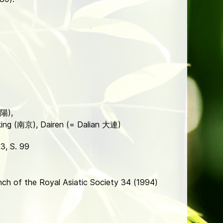
瀋陽),
ng (南京), Dairen (= Dalian 大連)
3, S. 99
ch of the Royal Asiatic Society 34 (1994)