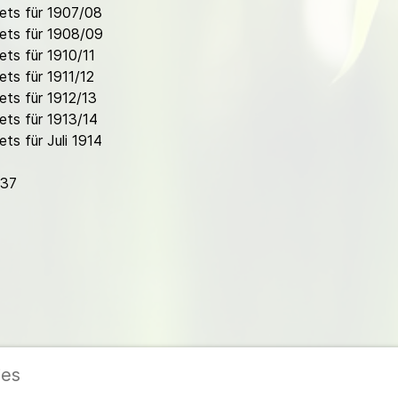
ets für 1907/08
ets für 1908/09
ts für 1910/11
ts für 1911/12
ts für 1912/13
ts für 1913/14
s für Juli 1914
937
ies
ieder
|
Impressum
|
Datenschutzerklärung
|
Cookie- und Datenschutzeinstel