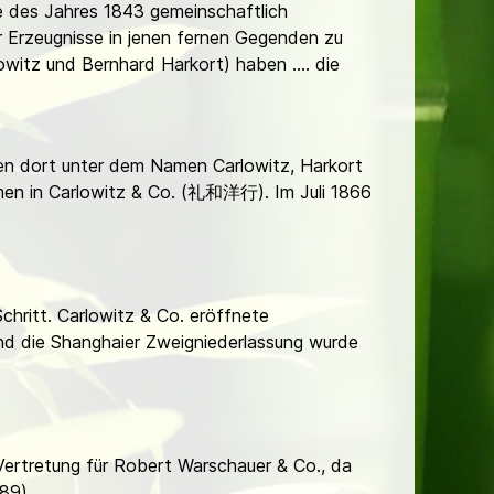
de des Jahres 1843 gemeinschaftlich
r Erzeugnisse in jenen fernen Gegenden zu
lowitz und Bernhard Harkort) haben .... die
en dort unter dem Namen Carlowitz, Harkort
en in Carlowitz & Co. (礼和洋行). Im Juli 1866
chritt. Carlowitz & Co. eröffnete
und die Shanghaier Zweigniederlassung wurde
ertretung für Robert Warschauer & Co., da
89).