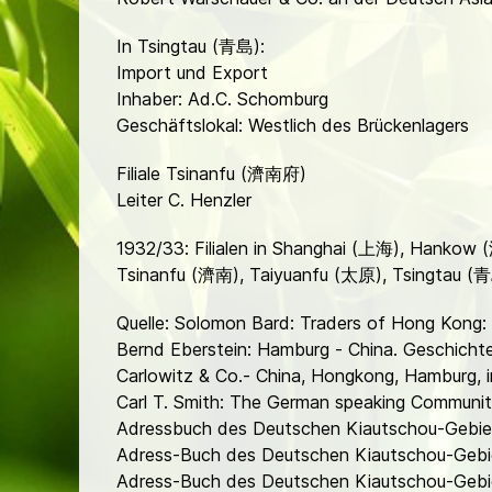
In Tsingtau (青島):
Import und Export
Inhaber: Ad.C. Schomburg
Geschäftslokal: Westlich des Brückenlagers
Filiale Tsinanfu (濟南府)
Leiter C. Henzler
1932/33: Filialen in Shanghai (上海), Hanko
Tsinanfu (濟南), Taiyuanfu (太原), Tsingtau 
Quelle: Solomon Bard: Traders of Hong Kong
Bernd Eberstein: Hamburg - China. Geschicht
Carlowitz & Co.- China, Hongkong, Hamburg, 
Carl T. Smith: The German speaking Communit
Adressbuch des Deutschen Kiautschou-Gebiet
Adress-Buch des Deutschen Kiautschou-Gebi
Adress-Buch des Deutschen Kiautschou-Gebi