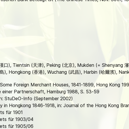
w (漢口), Tientsin (天津), Peking (北京), Mukden (= Shenyang 
(青島), Hongkong (香港), Wuchang (武昌), Harbin (哈爾濱), Nanki
: Some Foreign Merchant Houses, 1841-1899, Hong Kong 199
e einer Partnerschaft, Hamburg 1988, S. 53-59
in: StuDeO-Info (September 2002)
y in Hongkong 1846-1918, in: Journal of the Hong Kong Bran
s für 1901
ets für 1903/04
ets für 1905/06