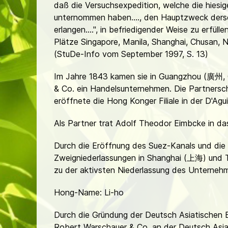
daß die Versuchsexpedition, welche die hiesig
unternommen haben...., den Hauptzweck dersel
erlangen....", in befriedigender Weise zu erfül
Plätze Singapore, Manila, Shanghai, Chusan, 
(StuDe-Info vom September 1997, S. 13)
Im Jahre 1843 kamen sie in Guangzhou (廣州, 
& Co. ein Handelsunternehmen. Die Partners
eröffnete die Hong Konger Filiale in der D'Agui
Als Partner trat Adolf Theodor Eimbcke in d
Durch die Eröffnung des Suez-Kanals und die 
Zweigniederlassungen in Shanghai (上海) und Ti
zu der aktivsten Niederlassung des Unterneh
Hong-Name: Li-ho
Durch die Gründung der Deutsch Asiatischen 
Robert Warschauer & Co. an der Deutsch Asiat